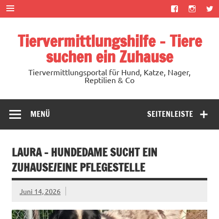
Zum
Inhalt
springen
Tiervermittlungshilfe – Tiere
suchen ein Zuhause
Tiervermittlungsportal für Hund, Katze, Nager,
Reptilien & Co
MENÜ
SEITENLEISTE
LAURA – HUNDEDAME SUCHT EIN
ZUHAUSE/EINE PFLEGESTELLE
Juni 14, 2026