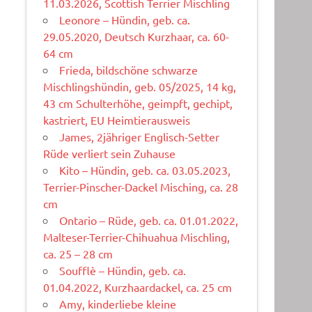
11.03.2026, Scottish Terrier Mischling
Leonore – Hündin, geb. ca.
29.05.2020, Deutsch Kurzhaar, ca. 60-
64 cm
Frieda, bildschöne schwarze
Mischlingshündin, geb. 05/2025, 14 kg,
43 cm Schulterhöhe, geimpft, gechipt,
kastriert, EU Heimtierausweis
James, 2jähriger Englisch-Setter
Rüde verliert sein Zuhause
Kito – Hündin, geb. ca. 03.05.2023,
Terrier-Pinscher-Dackel Misching, ca. 28
cm
Ontario – Rüde, geb. ca. 01.01.2022,
Malteser-Terrier-Chihuahua Mischling,
ca. 25 – 28 cm
Soufflè – Hündin, geb. ca.
01.04.2022, Kurzhaardackel, ca. 25 cm
Amy, kinderliebe kleine