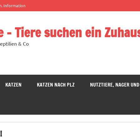
m. Information
e – Tiere suchen ein Zuhau
eptilien & Co
KATZEN
KATZEN NACH PLZ
NUTZTIERE, NAGER UND
!