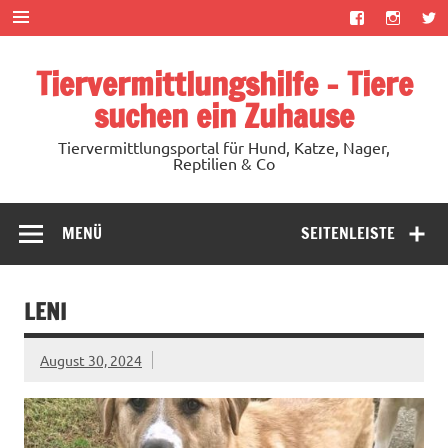
Zum
Inhalt
springen
Tiervermittlungshilfe – Tiere
suchen ein Zuhause
Tiervermittlungsportal für Hund, Katze, Nager,
Reptilien & Co
MENÜ
SEITENLEISTE
LENI
August 30, 2024