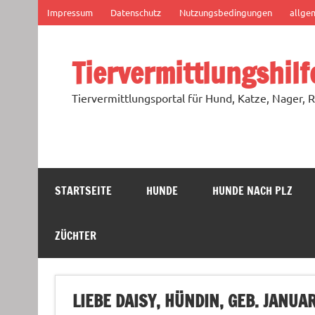
Zum
Impressum
Datenschutz
Nutzungsbedingungen
allge
Inhalt
springen
Tiervermittlungshilf
Tiervermittlungsportal für Hund, Katze, Nager, R
STARTSEITE
HUNDE
HUNDE NACH PLZ
ZÜCHTER
LIEBE DAISY, HÜNDIN, GEB. JANUA