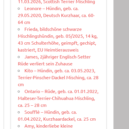
11.03.2026, Scottish Terrier Mischling
Leonore – Hündin, geb. ca.
29.05.2020, Deutsch Kurzhaar, ca. 60-
64 cm
Frieda, bildschöne schwarze
Mischlingshündin, geb. 05/2025, 14 kg,
43 cm Schulterhöhe, geimpft, gechipt,
kastriert, EU Heimtierausweis
James, 2jähriger Englisch-Setter
Rüde verliert sein Zuhause
Kito – Hündin, geb. ca. 03.05.2023,
Terrier-Pinscher-Dackel Misching, ca. 28
cm
Ontario – Rüde, geb. ca. 01.01.2022,
Malteser-Terrier-Chihuahua Mischling,
ca. 25 – 28 cm
Soufflè – Hündin, geb. ca.
01.04.2022, Kurzhaardackel, ca. 25 cm
Amy, kinderliebe kleine