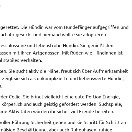
n
n gerettet. Die Hündin war vom Hundefänger aufgegriffen und
ach ihr gesucht und niemand wollte sie adoptieren.
ufgeschlossene und lebensfrohe Hündin. Sie genießt den
elassen mit ihren Artgenossen. Mit Rüden wie Hündinnen ist
l stabiles Verhalten.
en. Sie sucht aktiv die Nähe, freut sich über Aufmerksamkeit
 zeigt sie sich als unkomplizierte und liebenswerte Hündin,
n.
r Collie. Sie bringt vielleicht eine gute Portion Energie,
 körperlich und auch geistig gefordert werden. Suchspiele,
e Aktivitäten würden ihr sicher viel Freude bereiten.
voller Führung Sicherheit geben und sie Schritt für Schritt an
lmäßige Beschäftigung, aber auch Ruhephasen, ruhige