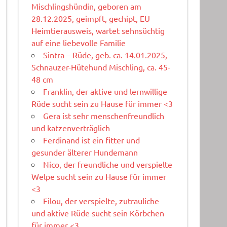
Mischlingshündin, geboren am
28.12.2025, geimpft, gechipt, EU
Heimtierausweis, wartet sehnsüchtig
auf eine liebevolle Familie
Sintra – Rüde, geb. ca. 14.01.2025,
Schnauzer-Hütehund Mischling, ca. 45-
48 cm
Franklin, der aktive und lernwillige
Rüde sucht sein zu Hause für immer <3
Gera ist sehr menschenfreundlich
und katzenverträglich
Ferdinand ist ein fitter und
gesunder älterer Hundemann
Nico, der freundliche und verspielte
Welpe sucht sein zu Hause für immer
<3
Filou, der verspielte, zutrauliche
und aktive Rüde sucht sein Körbchen
für immer <3