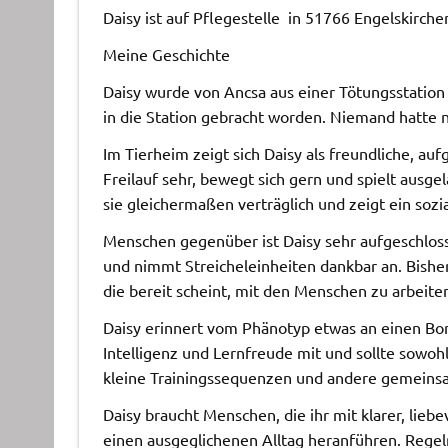
Daisy ist auf Pflegestelle in 51766 Engelskirche
Meine Geschichte
Daisy wurde von Ancsa aus einer Tötungsstatio
in die Station gebracht worden. Niemand hatte n
Im Tierheim zeigt sich Daisy als freundliche, a
Freilauf sehr, bewegt sich gern und spielt ausg
sie gleichermaßen verträglich und zeigt ein sozia
Menschen gegenüber ist Daisy sehr aufgeschloss
und nimmt Streicheleinheiten dankbar an. Bisher
die bereit scheint, mit den Menschen zu arbeite
Daisy erinnert vom Phänotyp etwas an einen Borde
Intelligenz und Lernfreude mit und sollte sowohl
kleine Trainingssequenzen und andere gemeinsam
Daisy braucht Menschen, die ihr mit klarer, liebe
einen ausgeglichenen Alltag heranführen. Rege