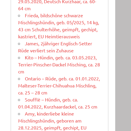
29.05.2020, Deutsch Kurzhaar, ca. 60-
64 cm
Frieda, bildschöne schwarze
Mischlingshündin, geb. 05/2025, 14 kg,
43 cm Schulterhöhe, geimpft, gechipt,
kastriert, EU Heimtierausweis
James, 2jähriger Englisch-Setter
Rüde verliert sein Zuhause
Kito – Hündin, geb. ca. 03.05.2023,
Terrier-Pinscher-Dackel Misching, ca. 28
cm
Ontario – Rüde, geb. ca. 01.01.2022,
Malteser-Terrier-Chihuahua Mischling,
ca. 25 – 28 cm
Soufflè – Hündin, geb. ca.
01.04.2022, Kurzhaardackel, ca. 25 cm
Amy, kinderliebe kleine
Mischlingshündin, geboren am
28.12.2025, geimpft, gechipt, EU