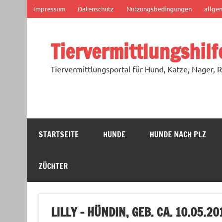
Zum
Impressum
Datenschutz
Nutzungsbedingungen
allge
Inhalt
springen
Tiervermittlungshilf
Tiervermittlungsportal für Hund, Katze, Nager, R
STARTSEITE
HUNDE
HUNDE NACH PLZ
ZÜCHTER
LILLY – HÜNDIN, GEB. CA. 10.05.2