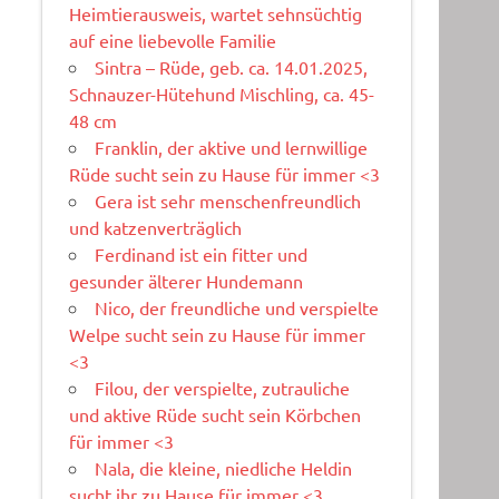
Heimtierausweis, wartet sehnsüchtig
auf eine liebevolle Familie
Sintra – Rüde, geb. ca. 14.01.2025,
Schnauzer-Hütehund Mischling, ca. 45-
48 cm
Franklin, der aktive und lernwillige
Rüde sucht sein zu Hause für immer <3
Gera ist sehr menschenfreundlich
und katzenverträglich
Ferdinand ist ein fitter und
gesunder älterer Hundemann
Nico, der freundliche und verspielte
Welpe sucht sein zu Hause für immer
<3
Filou, der verspielte, zutrauliche
und aktive Rüde sucht sein Körbchen
für immer <3
Nala, die kleine, niedliche Heldin
sucht ihr zu Hause für immer <3