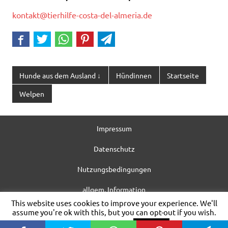
kontakt@tierhilfe-costa-del-almeria.de
Hunde aus dem Ausland ↓
Hündinnen
Startseite
Welpen
Impressum
Datenschutz
Nutzungsbedingungen
allgem. Information
This website uses cookies to improve your experience. We'll
WordPress-Theme: Dynamic News von ThemeZee.
assume you're ok with this, but you can opt-out if you wish.
Cookie settings
ACCEPT