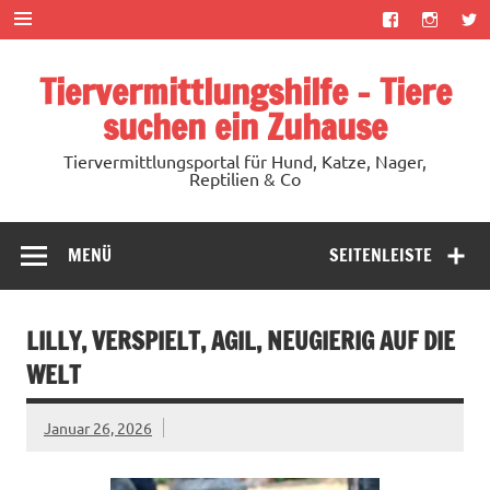
Zum
Inhalt
springen
Tiervermittlungshilfe – Tiere
suchen ein Zuhause
Tiervermittlungsportal für Hund, Katze, Nager,
Reptilien & Co
MENÜ
SEITENLEISTE
LILLY, VERSPIELT, AGIL, NEUGIERIG AUF DIE
WELT
Januar 26, 2026