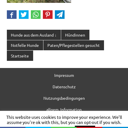
Hunde aus dem Ausland ↓
Hündinnen
Notfelle Hunde
Paten/Pflegestellen gesucht
Startseite
Impressum
Datenschutz
Nutzungsbedingungen
allgem. Information
This website uses cookies to improve your experience. We'll
WordPress-Theme: Dynamic News von ThemeZee.
assume you're ok with this, but you can opt-out if you wish.