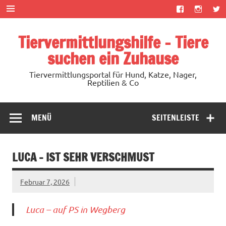
Zum
Inhalt
springen
Tiervermittlungshilfe – Tiere
suchen ein Zuhause
Tiervermittlungsportal für Hund, Katze, Nager,
Reptilien & Co
MENÜ
SEITENLEISTE
LUCA – IST SEHR VERSCHMUST
Februar 7, 2026
Luca – auf PS in Wegberg