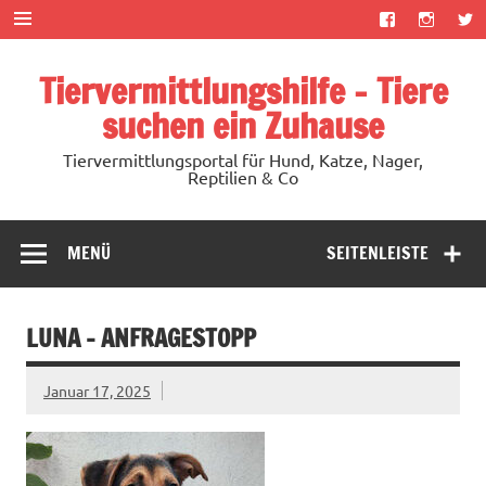
Zum
Inhalt
springen
Tiervermittlungshilfe – Tiere
suchen ein Zuhause
Tiervermittlungsportal für Hund, Katze, Nager,
Reptilien & Co
MENÜ
SEITENLEISTE
LUNA – ANFRAGESTOPP
Januar 17, 2025