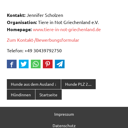
Kontakt:
Jennifer Scholzen
Organisation:
Tiere in Not Griechenland e.V.
Homepage:
www.tiere-in-not-griechenland.de
Zum Kontakt-/Bewerbungsformular
Telefon: +49 30439792750
Hunde aus dem Ausland ↓
Hunde PLZ 2....
Hündinnen
Startseite
Impressum
Datenschutz