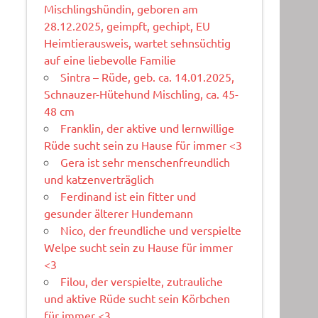
Mischlingshündin, geboren am
28.12.2025, geimpft, gechipt, EU
Heimtierausweis, wartet sehnsüchtig
auf eine liebevolle Familie
Sintra – Rüde, geb. ca. 14.01.2025,
Schnauzer-Hütehund Mischling, ca. 45-
48 cm
Franklin, der aktive und lernwillige
Rüde sucht sein zu Hause für immer <3
Gera ist sehr menschenfreundlich
und katzenverträglich
Ferdinand ist ein fitter und
gesunder älterer Hundemann
Nico, der freundliche und verspielte
Welpe sucht sein zu Hause für immer
<3
Filou, der verspielte, zutrauliche
und aktive Rüde sucht sein Körbchen
für immer <3