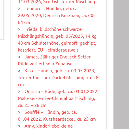
11.03.2026, Scottish Terrier Mischling
Leonore – Hündin, geb. ca.
29.05.2020, Deutsch Kurzhaar, ca. 60-
64 cm
Frieda, bildschöne schwarze
Mischlingshündin, geb. 05/2025, 14 kg,
43 cm Schulterhöhe, geimpft, gechipt,
kastriert, EU Heimtierausweis
James, 2jähriger Englisch-Setter
Rüde verliert sein Zuhause
Kito – Hündin, geb. ca. 03.05.2023,
Terrier-Pinscher-Dackel Misching, ca. 28
cm
Ontario – Rüde, geb. ca. 01.01.2022,
Malteser-Terrier-Chihuahua Mischling,
ca. 25 – 28 cm
Soufflè – Hündin, geb. ca.
01.04.2022, Kurzhaardackel, ca. 25 cm
Amy, kinderliebe kleine