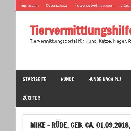
Zum
Impressum
Datenschutz
Nutzungsbedingungen
allge
Inhalt
springen
Tiervermittlungshilf
Tiervermittlungsportal für Hund, Katze, Nager, R
STARTSEITE
HUNDE
HUNDE NACH PLZ
ZÜCHTER
MIKE – RÜDE, GEB. CA. 01.09.2018