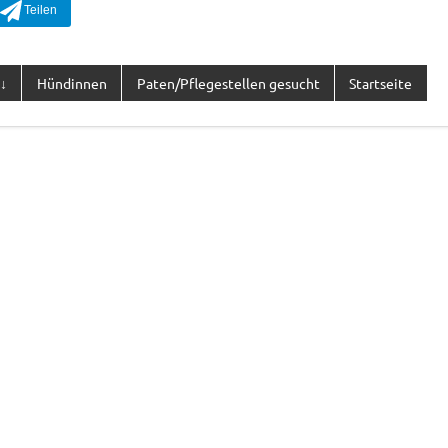
↓
Hündinnen
Paten/Pflegestellen gesucht
Startseite