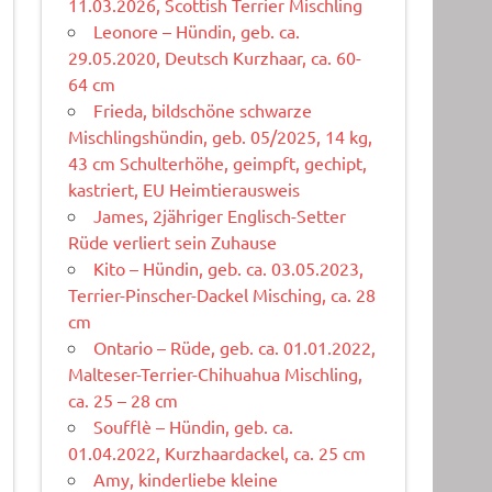
11.03.2026, Scottish Terrier Mischling
Leonore – Hündin, geb. ca.
29.05.2020, Deutsch Kurzhaar, ca. 60-
64 cm
Frieda, bildschöne schwarze
Mischlingshündin, geb. 05/2025, 14 kg,
43 cm Schulterhöhe, geimpft, gechipt,
kastriert, EU Heimtierausweis
James, 2jähriger Englisch-Setter
Rüde verliert sein Zuhause
Kito – Hündin, geb. ca. 03.05.2023,
Terrier-Pinscher-Dackel Misching, ca. 28
cm
Ontario – Rüde, geb. ca. 01.01.2022,
Malteser-Terrier-Chihuahua Mischling,
ca. 25 – 28 cm
Soufflè – Hündin, geb. ca.
01.04.2022, Kurzhaardackel, ca. 25 cm
Amy, kinderliebe kleine