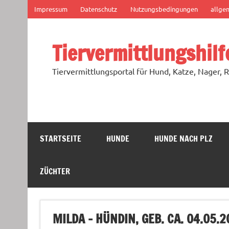
Zum
Impressum
Datenschutz
Nutzungsbedingungen
allge
Inhalt
springen
Tiervermittlungshilf
Tiervermittlungsportal für Hund, Katze, Nager, R
STARTSEITE
HUNDE
HUNDE NACH PLZ
ZÜCHTER
MILDA – HÜNDIN, GEB. CA. 04.05.