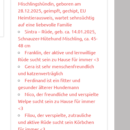
Mischlingshündin, geboren am
28.12.2025, geimpft, gechipt, EU
Heimtierausweis, wartet sehnsüchtig
auf eine liebevolle Familie
Sintra – Rüde, geb. ca. 14.01.2025,
Schnauzer-Hütehund Mischling, ca. 45-
48 cm
Franklin, der aktive und lernwillige
Rüde sucht sein zu Hause für immer <3
Gera ist sehr menschenfreundlich
und katzenverträglich
Ferdinand ist ein fitter und
gesunder älterer Hundemann
Nico, der freundliche und verspielte
Welpe sucht sein zu Hause für immer
<3
Filou, der verspielte, zutrauliche
und aktive Rüde sucht sein Körbchen
für immer <3