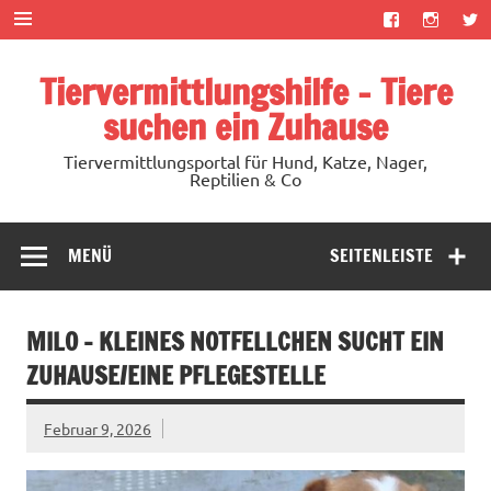
Zum
Inhalt
springen
Tiervermittlungshilfe – Tiere
suchen ein Zuhause
Tiervermittlungsportal für Hund, Katze, Nager,
Reptilien & Co
MENÜ
SEITENLEISTE
MILO – KLEINES NOTFELLCHEN SUCHT EIN
ZUHAUSE/EINE PFLEGESTELLE
Februar 9, 2026