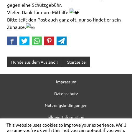
gegen eine Schutzgebühr.
Vielen Dank für eure Mithilfe
Bitte teilt den Post auch ganz oft, nur so findet er sein
Zuhause.
Hunde aus dem Ausland ↓
Startseite
Impressum
Datenschutz
Nutzungsbedingungen
allgem. Information
This website uses cookies to improve your experience. We'll
WordPress-Theme: Dynamic News von ThemeZee.
assume you're ok with this, but you can opt-out if you wish.