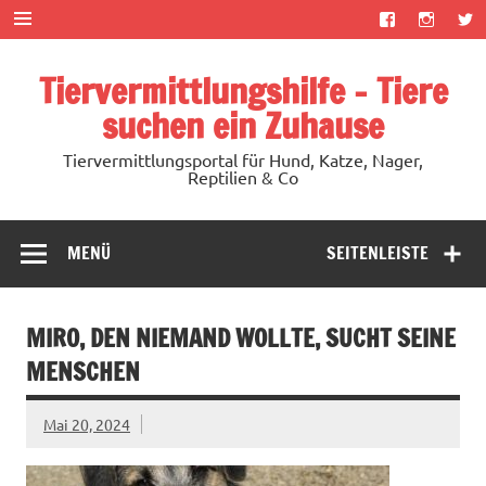
Zum
Inhalt
springen
Tiervermittlungshilfe – Tiere
suchen ein Zuhause
Tiervermittlungsportal für Hund, Katze, Nager,
Reptilien & Co
MENÜ
SEITENLEISTE
MIRO, DEN NIEMAND WOLLTE, SUCHT SEINE
MENSCHEN
Mai 20, 2024