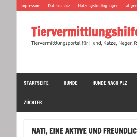
Zum
Impressum
Datenschutz
Nutzungsbedingungen
allge
Inhalt
springen
Tiervermittlungshilf
Tiervermittlungsportal für Hund, Katze, Nager, R
STARTSEITE
HUNDE
HUNDE NACH PLZ
ZÜCHTER
NATI, EINE AKTIVE UND FREUNDLI