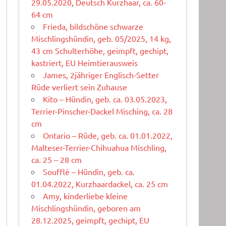
29.05.2020, Deutsch Kurzhaar, ca. 60-
64 cm
Frieda, bildschöne schwarze
Mischlingshündin, geb. 05/2025, 14 kg,
43 cm Schulterhöhe, geimpft, gechipt,
kastriert, EU Heimtierausweis
James, 2jähriger Englisch-Setter
Rüde verliert sein Zuhause
Kito – Hündin, geb. ca. 03.05.2023,
Terrier-Pinscher-Dackel Misching, ca. 28
cm
Ontario – Rüde, geb. ca. 01.01.2022,
Malteser-Terrier-Chihuahua Mischling,
ca. 25 – 28 cm
Soufflè – Hündin, geb. ca.
01.04.2022, Kurzhaardackel, ca. 25 cm
Amy, kinderliebe kleine
Mischlingshündin, geboren am
28.12.2025, geimpft, gechipt, EU