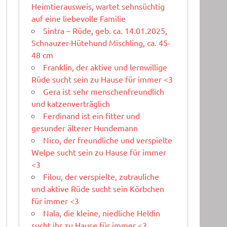
Heimtierausweis, wartet sehnsüchtig
auf eine liebevolle Familie
Sintra – Rüde, geb. ca. 14.01.2025,
Schnauzer-Hütehund Mischling, ca. 45-
48 cm
Franklin, der aktive und lernwillige
Rüde sucht sein zu Hause für immer <3
Gera ist sehr menschenfreundlich
und katzenverträglich
Ferdinand ist ein fitter und
gesunder älterer Hundemann
Nico, der freundliche und verspielte
Welpe sucht sein zu Hause für immer
<3
Filou, der verspielte, zutrauliche
und aktive Rüde sucht sein Körbchen
für immer <3
Nala, die kleine, niedliche Heldin
sucht ihr zu Hause für immer <3