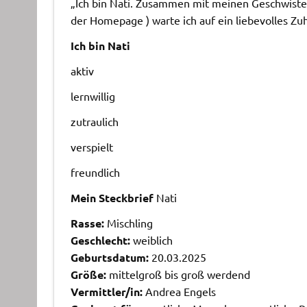
„Ich bin Nati. Zusammen mit meinen Geschwister
der Homepage ) warte ich auf ein liebevolles Zu
Ich bin Nati
aktiv
lernwillig
zutraulich
verspielt
freundlich
Mein Steckbrief
Nati
Rasse:
Mischling
Geschlecht:
weiblich
Geburtsdatum:
20.03.2025
Größe:
mittelgroß bis groß werdend
Vermittler/in:
Andrea Engels