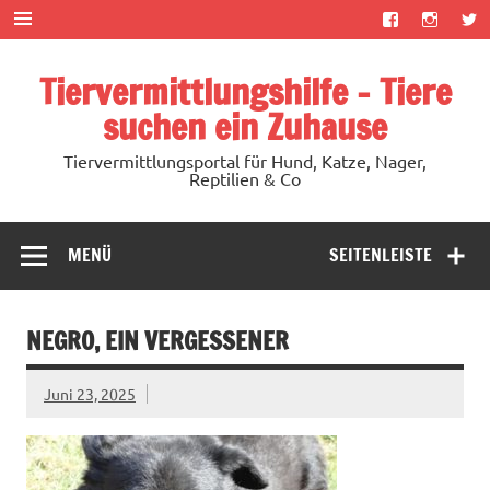
Zum
Inhalt
springen
Tiervermittlungshilfe – Tiere
suchen ein Zuhause
Tiervermittlungsportal für Hund, Katze, Nager,
Reptilien & Co
MENÜ
SEITENLEISTE
NEGRO, EIN VERGESSENER
Juni 23, 2025