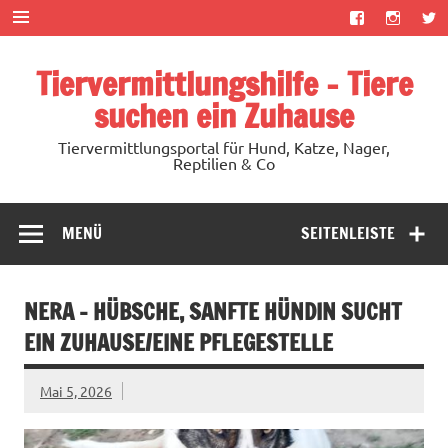
Zum
Inhalt
springen
Tiervermittlungshilfe – Tiere
suchen ein Zuhause
Tiervermittlungsportal für Hund, Katze, Nager,
Reptilien & Co
MENÜ
SEITENLEISTE
NERA – HÜBSCHE, SANFTE HÜNDIN SUCHT
EIN ZUHAUSE/EINE PFLEGESTELLE
Mai 5, 2026