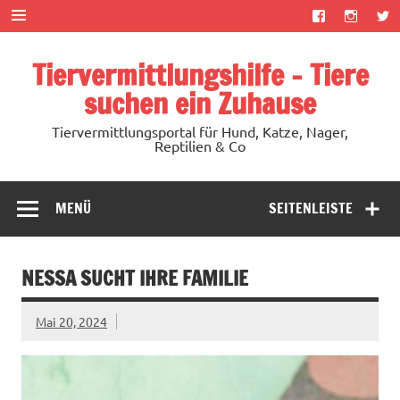
Zum
Inhalt
springen
Tiervermittlungshilfe – Tiere
suchen ein Zuhause
Tiervermittlungsportal für Hund, Katze, Nager,
Reptilien & Co
MENÜ
SEITENLEISTE
NESSA SUCHT IHRE FAMILIE
Mai 20, 2024