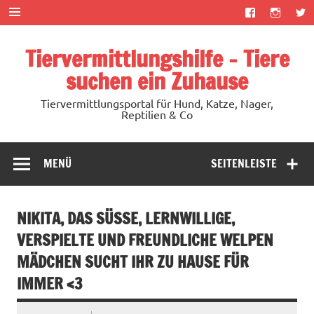
Zum
Inhalt
springen
Tiervermittlungshilfe – Tiere
suchen ein Zuhause
Tiervermittlungsportal für Hund, Katze, Nager,
Reptilien & Co
MENÜ
SEITENLEISTE
NIKITA, DAS SÜSSE, LERNWILLIGE, V
ERSPIELTE UND FREUNDLICHE WELPEN M
ÄDCHEN SUCHT IHR ZU HAUSE FÜR I
MMER <3