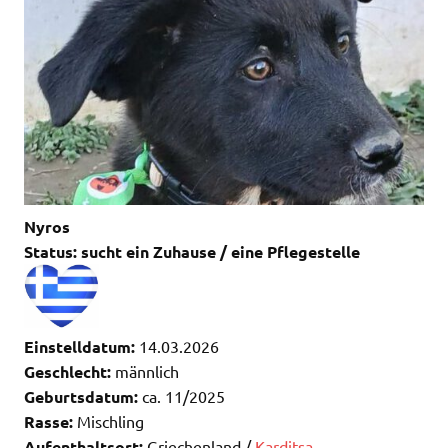
Nyros
Status: sucht ein Zuhause / eine Pflegestelle
Einstelldatum:
14.03.2026
Geschlecht:
männlich
Geburtsdatum:
ca. 11/2025
Rasse:
Mischling
Aufenthaltsort:
Griechenland /
Karditsa