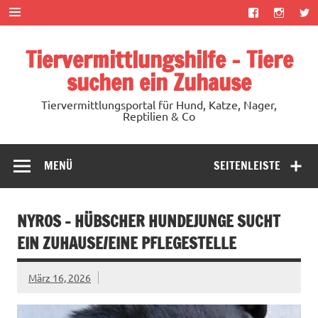
Zum
Inhalt
springen
Tiervermittlungshilfe – Tiere
suchen ein Zuhause
Tiervermittlungsportal für Hund, Katze, Nager,
Reptilien & Co
MENÜ
SEITENLEISTE
NYROS – HÜBSCHER HUNDEJUNGE SUCHT
EIN ZUHAUSE/EINE PFLEGESTELLE
März 16, 2026