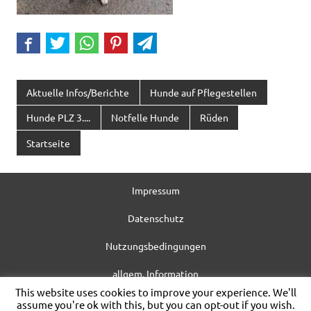
Aktuelle Infos/Berichte
Hunde auf Pflegestellen
Hunde PLZ 3....
Notfelle Hunde
Rüden
Startseite
Impressum
Datenschutz
Nutzungsbedingungen
allgem. Information
This website uses cookies to improve your experience. We'll
WordPress-Theme: Dynamic News von ThemeZee.
assume you're ok with this, but you can opt-out if you wish.