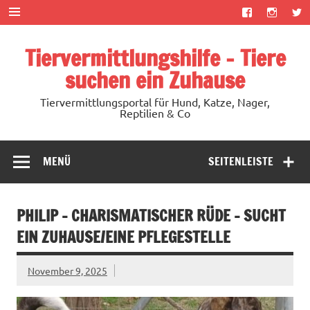
Zum
Inhalt
springen
Tiervermittlungshilfe – Tiere
suchen ein Zuhause
Tiervermittlungsportal für Hund, Katze, Nager,
Reptilien & Co
MENÜ
SEITENLEISTE
PHILIP – CHARISMATISCHER RÜDE – SUCHT
EIN ZUHAUSE/EINE PFLEGESTELLE
November 9, 2025