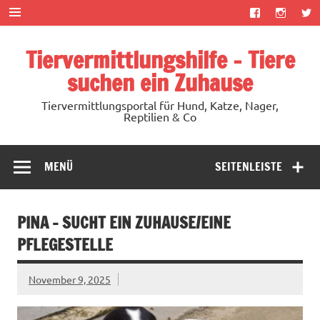
Zum
Inhalt
springen
Tiervermittlungshilfe – Tiere
suchen ein Zuhause
Tiervermittlungsportal für Hund, Katze, Nager,
Reptilien & Co
MENÜ
SEITENLEISTE
PINA – SUCHT EIN ZUHAUSE/EINE
PFLEGESTELLE
November 9, 2025