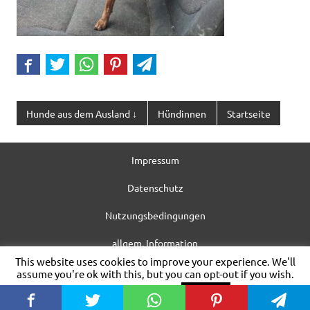
Hunde aus dem Ausland ↓
Hündinnen
Startseite
Impressum
Datenschutz
Nutzungsbedingungen
allgem. Information
This website uses cookies to improve your experience. We'll
WordPress-Theme: Dynamic News von ThemeZee.
assume you're ok with this, but you can opt-out if you wish.
Cookie settings
ACCEPT