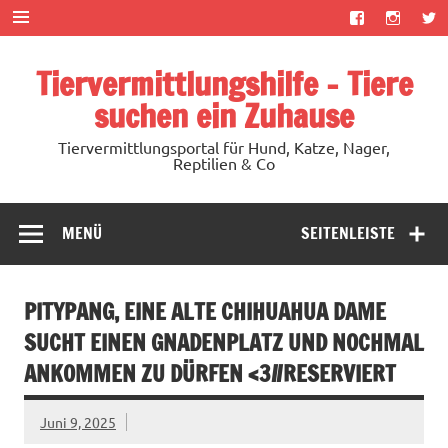
Zum
Inhalt
springen
Tiervermittlungshilfe – Tiere
suchen ein Zuhause
Tiervermittlungsportal für Hund, Katze, Nager,
Reptilien & Co
MENÜ
SEITENLEISTE
PITYPANG, EINE ALTE CHIHUAHUA DAME
SUCHT EINEN GNADENPLATZ UND NOCHMAL
ANKOMMEN ZU DÜRFEN <3//RESERVIERT
Juni 9, 2025