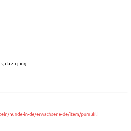
s, da zu jung
tteln/hunde-in-de/erwachsene-de/item/pumukli