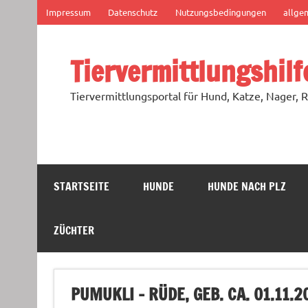
Zum
Impressum
Datenschutz
Nutzungsbedingungen
allge
Inhalt
springen
Tiervermittlungshilf
Tiervermittlungsportal für Hund, Katze, Nager, R
STARTSEITE
HUNDE
HUNDE NACH PLZ
ZÜCHTER
PUMUKLI – RÜDE, GEB. CA. 01.11.