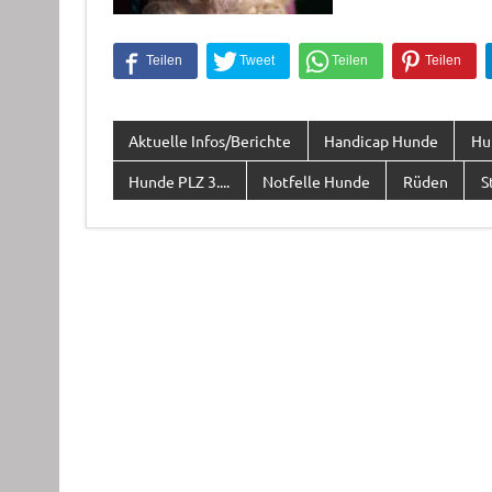
Aktuelle Infos/Berichte
Handicap Hunde
Hu
Hunde PLZ 3....
Notfelle Hunde
Rüden
S