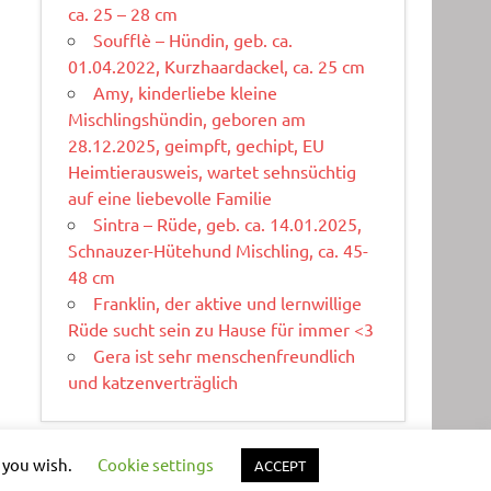
ca. 25 – 28 cm
Soufflè – Hündin, geb. ca.
01.04.2022, Kurzhaardackel, ca. 25 cm
Amy, kinderliebe kleine
Mischlingshündin, geboren am
28.12.2025, geimpft, gechipt, EU
Heimtierausweis, wartet sehnsüchtig
auf eine liebevolle Familie
Sintra – Rüde, geb. ca. 14.01.2025,
Schnauzer-Hütehund Mischling, ca. 45-
48 cm
Franklin, der aktive und lernwillige
Rüde sucht sein zu Hause für immer <3
Gera ist sehr menschenfreundlich
und katzenverträglich
f you wish.
Cookie settings
ACCEPT
WordPress-Theme: Dynamic News von ThemeZee.