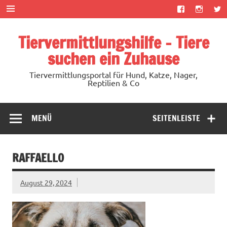
Zum
Inhalt
springen
Tiervermittlungshilfe – Tiere
suchen ein Zuhause
Tiervermittlungsportal für Hund, Katze, Nager,
Reptilien & Co
MENÜ
SEITENLEISTE
RAFFAELLO
August 29, 2024