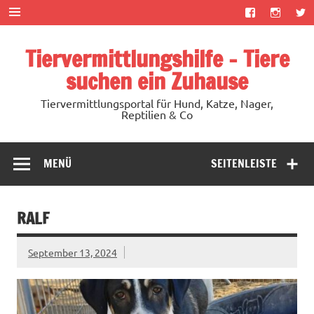
Zum
Inhalt
springen
Tiervermittlungshilfe – Tiere
suchen ein Zuhause
Tiervermittlungsportal für Hund, Katze, Nager,
Reptilien & Co
MENÜ
SEITENLEISTE
RALF
September 13, 2024