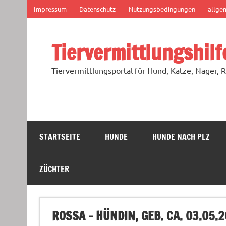
Zum
Impressum
Datenschutz
Nutzungsbedingungen
allge
Inhalt
springen
Tiervermittlungshilf
Tiervermittlungsportal für Hund, Katze, Nager, R
STARTSEITE
HUNDE
HUNDE NACH PLZ
ZÜCHTER
ROSSA – HÜNDIN, GEB. CA. 03.05