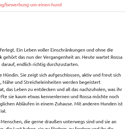
lung/bewerbung-um-einen-hund
ferlegt. Ein Leben voller Einschränkungen und ohne die
ck gehört das nun der Vergangenheit an. Heute wartet Rossa
darauf, endlich richtig durchzustarten.
e Hündin. Sie zeigt sich aufgeschlossen, aktiv und freut sich
 Nähe und Streicheleinheiten werden begeistert
t, das Leben zu entdecken und all das nachzuholen, was ihr
durfte sie kaum etwas kennenlernen und Rossa möchte noch
äglichen Abläufen in einem Zuhause. Mit anderen Hunden ist
ial.
 Menschen, die gerne draußen unterwegs sind und sie an
 die Lust haben, sie zu fördern, zu fordern und ihr die