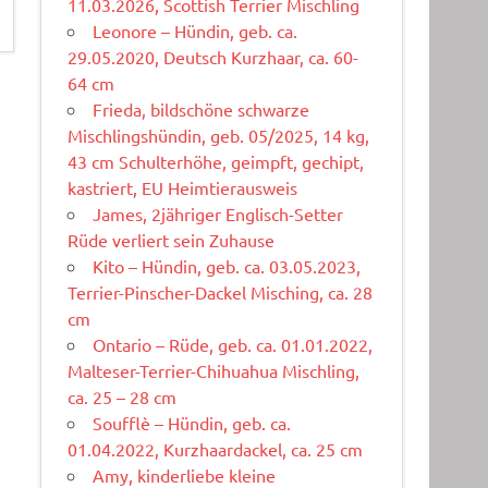
11.03.2026, Scottish Terrier Mischling
Leonore – Hündin, geb. ca.
29.05.2020, Deutsch Kurzhaar, ca. 60-
64 cm
Frieda, bildschöne schwarze
Mischlingshündin, geb. 05/2025, 14 kg,
43 cm Schulterhöhe, geimpft, gechipt,
kastriert, EU Heimtierausweis
James, 2jähriger Englisch-Setter
Rüde verliert sein Zuhause
Kito – Hündin, geb. ca. 03.05.2023,
Terrier-Pinscher-Dackel Misching, ca. 28
cm
Ontario – Rüde, geb. ca. 01.01.2022,
Malteser-Terrier-Chihuahua Mischling,
ca. 25 – 28 cm
Soufflè – Hündin, geb. ca.
01.04.2022, Kurzhaardackel, ca. 25 cm
Amy, kinderliebe kleine