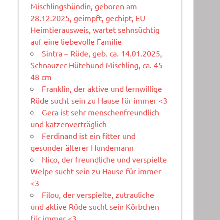
Mischlingshündin, geboren am
28.12.2025, geimpft, gechipt, EU
Heimtierausweis, wartet sehnsüchtig
auf eine liebevolle Familie
Sintra – Rüde, geb. ca. 14.01.2025,
Schnauzer-Hütehund Mischling, ca. 45-
48 cm
Franklin, der aktive und lernwillige
Rüde sucht sein zu Hause für immer <3
Gera ist sehr menschenfreundlich
und katzenverträglich
Ferdinand ist ein fitter und
gesunder älterer Hundemann
Nico, der freundliche und verspielte
Welpe sucht sein zu Hause für immer
<3
Filou, der verspielte, zutrauliche
und aktive Rüde sucht sein Körbchen
für immer <3