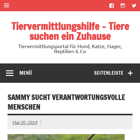
Zum
Inhalt
springen
Tiervermittlungshilfe – Tiere
suchen ein Zuhause
Tiervermittlungsportal für Hund, Katze, Nager,
Reptilien & Co
MENÜ
SEITENLEISTE
SAMMY SUCHT VERANTWORTUNGSVOLLE
MENSCHEN
Mai 20, 2024