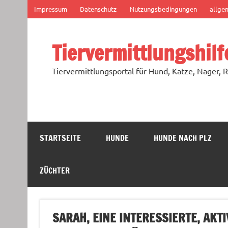
Zum
Impressum
Datenschutz
Nutzungsbedingungen
allge
Inhalt
springen
Tiervermittlungshilf
Tiervermittlungsportal für Hund, Katze, Nager, R
STARTSEITE
HUNDE
HUNDE NACH PLZ
ZÜCHTER
SARAH, EINE INTERESSIERTE, AK