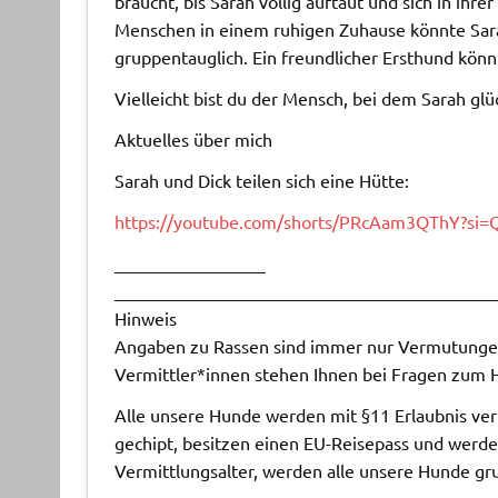
braucht, bis Sarah völlig auftaut und sich in ih
Menschen in einem ruhigen Zuhause könnte Sarah
gruppentauglich. Ein freundlicher Ersthund kön
Vielleicht bist du der Mensch, bei dem Sarah gl
Aktuelles über mich
Sarah und Dick teilen sich eine Hütte:
https://youtube.com/shorts/PRcAam3QThY?si
_________________
___________________________________________
Hinweis
Angaben zu Rassen sind immer nur Vermutungen,
Vermittler*innen stehen Ihnen bei Fragen zum 
Alle unsere Hunde werden mit §11 Erlaubnis vermi
gechipt, besitzen einen EU-Reisepass und werde
Vermittlungsalter, werden alle unsere Hunde grun