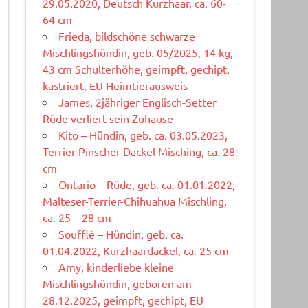
29.05.2020, Deutsch Kurzhaar, ca. 60-
64 cm
Frieda, bildschöne schwarze
Mischlingshündin, geb. 05/2025, 14 kg,
43 cm Schulterhöhe, geimpft, gechipt,
kastriert, EU Heimtierausweis
James, 2jähriger Englisch-Setter
Rüde verliert sein Zuhause
Kito – Hündin, geb. ca. 03.05.2023,
Terrier-Pinscher-Dackel Misching, ca. 28
cm
Ontario – Rüde, geb. ca. 01.01.2022,
Malteser-Terrier-Chihuahua Mischling,
ca. 25 – 28 cm
Soufflè – Hündin, geb. ca.
01.04.2022, Kurzhaardackel, ca. 25 cm
Amy, kinderliebe kleine
Mischlingshündin, geboren am
28.12.2025, geimpft, gechipt, EU