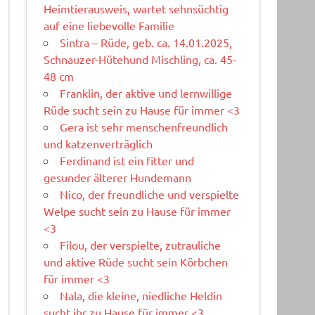
Heimtierausweis, wartet sehnsüchtig
auf eine liebevolle Familie
Sintra – Rüde, geb. ca. 14.01.2025,
Schnauzer-Hütehund Mischling, ca. 45-
48 cm
Franklin, der aktive und lernwillige
Rüde sucht sein zu Hause für immer <3
Gera ist sehr menschenfreundlich
und katzenverträglich
Ferdinand ist ein fitter und
gesunder älterer Hundemann
Nico, der freundliche und verspielte
Welpe sucht sein zu Hause für immer
<3
Filou, der verspielte, zutrauliche
und aktive Rüde sucht sein Körbchen
für immer <3
Nala, die kleine, niedliche Heldin
sucht ihr zu Hause für immer <3