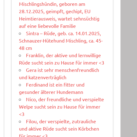
Mischlingshündin, geboren am
28.12.2025, geimpft, gechipt, EU
Heimtierausweis, wartet sehnsüchtig
auf eine liebevolle Familie
Sintra – Rüde, geb. ca. 14.01.2025,
Schnauzer-Hütehund Mischling, ca. 45-
48 cm
Franklin, der aktive und lernwillige
Rüde sucht sein zu Hause für immer <3
Gera ist sehr menschenfreundlich
und katzenverträglich
Ferdinand ist ein fitter und
gesunder älterer Hundemann
Nico, der freundliche und verspielte
Welpe sucht sein zu Hause für immer
<3
Filou, der verspielte, zutrauliche
und aktive Rüde sucht sein Körbchen
für immer <3