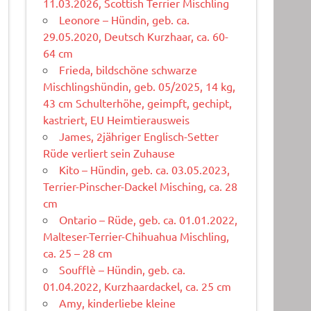
11.03.2026, Scottish Terrier Mischling
Leonore – Hündin, geb. ca.
29.05.2020, Deutsch Kurzhaar, ca. 60-
64 cm
Frieda, bildschöne schwarze
Mischlingshündin, geb. 05/2025, 14 kg,
43 cm Schulterhöhe, geimpft, gechipt,
kastriert, EU Heimtierausweis
James, 2jähriger Englisch-Setter
Rüde verliert sein Zuhause
Kito – Hündin, geb. ca. 03.05.2023,
Terrier-Pinscher-Dackel Misching, ca. 28
cm
Ontario – Rüde, geb. ca. 01.01.2022,
Malteser-Terrier-Chihuahua Mischling,
ca. 25 – 28 cm
Soufflè – Hündin, geb. ca.
01.04.2022, Kurzhaardackel, ca. 25 cm
Amy, kinderliebe kleine