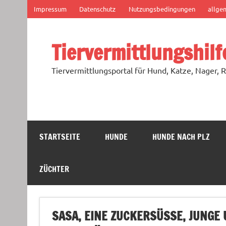
Zum
Impressum
Datenschutz
Nutzungsbedingungen
allge
Inhalt
springen
Tiervermittlungshilf
Tiervermittlungsportal für Hund, Katze, Nager, R
STARTSEITE
HUNDE
HUNDE NACH PLZ
ZÜCHTER
SASA, EINE ZUCKERSÜSSE, JUNGE 