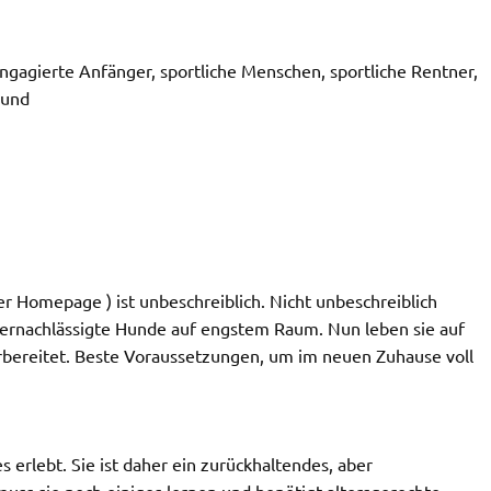
agierte Anfänger, sportliche Menschen, sportliche Rentner,
hund
der Homepage ) ist unbeschreiblich. Nicht unbeschreiblich
vernachlässigte Hunde auf engstem Raum. Nun leben sie auf
rbereitet. Beste Voraussetzungen, um im neuen Zuhause voll
es erlebt. Sie ist daher ein zurückhaltendes, aber
uss sie noch einiges lernen und benötigt altersgerechte