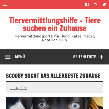
Zum
Inhalt
springen
Tiervermittlungshilfe – Tiere
suchen ein Zuhause
Tiervermittlungsportal für Hund, Katze, Nager,
Reptilien & Co
MENÜ
SEITENLEISTE
SCOOBY SUCHT DAS ALLERBESTE ZUHAUSE
Juli 6, 2026