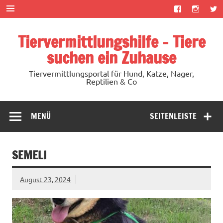
Zum
Inhalt
springen
Tiervermittlungshilfe – Tiere
suchen ein Zuhause
Tiervermittlungsportal für Hund, Katze, Nager,
Reptilien & Co
MENÜ
SEITENLEISTE
SEMELI
August 23, 2024