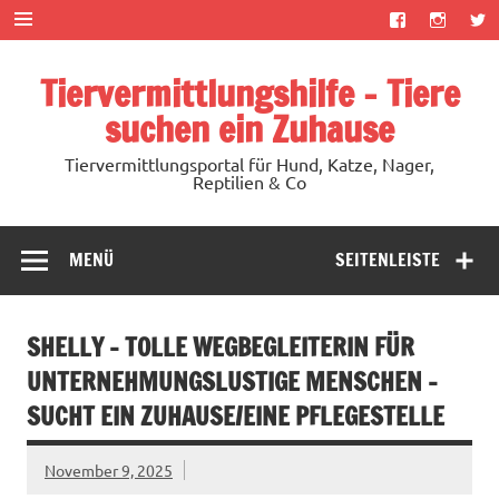
Zum
Inhalt
springen
Tiervermittlungshilfe – Tiere
suchen ein Zuhause
Tiervermittlungsportal für Hund, Katze, Nager,
Reptilien & Co
MENÜ
SEITENLEISTE
SHELLY – TOLLE WEGBEGLEITERIN FÜR
UNTERNEHMUNGSLUSTIGE MENSCHEN –
SUCHT EIN ZUHAUSE/EINE PFLEGESTELLE
November 9, 2025