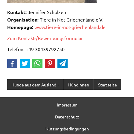
Kontakt:
Jennifer Scholzen
Organisation:
Tiere in Not Griechenland e.V.
Homepage:
www.tiere-in-not-griechenland.de
Zum Kontakt-/Bewerbungsformular
Telefon: +49 30439792750
Hunde aus dem Ausland ↓
Hündinnen
Startseite
Impressum
Datenschutz
Nutzungsbedingungen