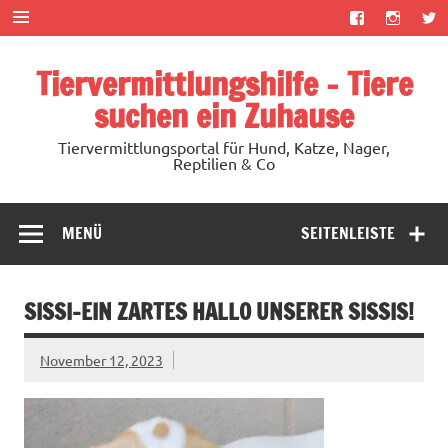
Zum
Inhalt
springen
Tiervermittlungshilfe – Tiere
suchen ein Zuhause
Tiervermittlungsportal für Hund, Katze, Nager,
Reptilien & Co
MENÜ
SEITENLEISTE
SISSI-EIN ZARTES HALLO UNSERER SISSIS!
November 12, 2023