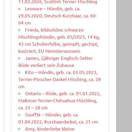
11.03.2026, Scottish Terrier Mischling
Leonore – Hündin, geb. ca.
29.05.2020, Deutsch Kurzhaar, ca. 60-
64 cm
Frieda, bildschöne schwarze
Mischlingshündin, geb. 05/2025, 14 kg,
43 cm Schulterhöhe, geimpft, gechipt,
kastriert, EU Heimtierausweis
James, 2jähriger Englisch-Setter
Rüde verliert sein Zuhause
Kito – Hündin, geb. ca. 03.05.2023,
Terrier-Pinscher-Dackel Misching, ca. 28
cm
Ontario – Rüde, geb. ca. 01.01.2022,
Malteser-Terrier-Chihuahua Mischling,
ca. 25 – 28 cm
Soufflè – Hündin, geb. ca.
01.04.2022, Kurzhaardackel, ca. 25 cm
Amy, kinderliebe kleine