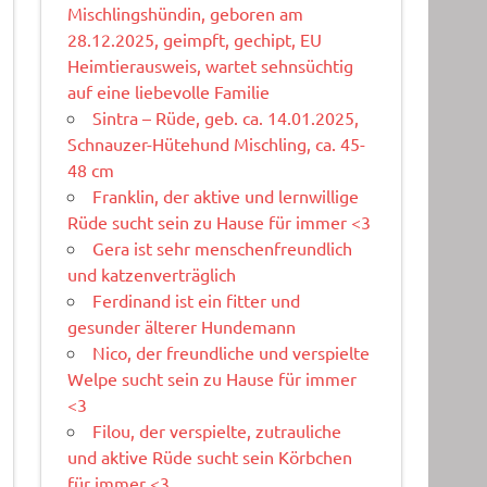
Mischlingshündin, geboren am
28.12.2025, geimpft, gechipt, EU
Heimtierausweis, wartet sehnsüchtig
auf eine liebevolle Familie
Sintra – Rüde, geb. ca. 14.01.2025,
Schnauzer-Hütehund Mischling, ca. 45-
48 cm
Franklin, der aktive und lernwillige
Rüde sucht sein zu Hause für immer <3
Gera ist sehr menschenfreundlich
und katzenverträglich
Ferdinand ist ein fitter und
gesunder älterer Hundemann
Nico, der freundliche und verspielte
Welpe sucht sein zu Hause für immer
<3
Filou, der verspielte, zutrauliche
und aktive Rüde sucht sein Körbchen
für immer <3