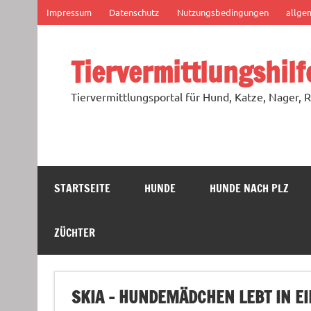
Zum
Impressum
Datenschutz
Nutzungsbedingungen
allge
Inhalt
springen
Tiervermittlungshilf
Tiervermittlungsportal für Hund, Katze, Nager, R
STARTSEITE
HUNDE
HUNDE NACH PLZ
ZÜCHTER
SKIA – HUNDEMÄDCHEN LEBT IN EI