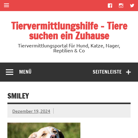
Zum
Inhalt
springen
Tiervermittlungshilfe – Tiere
suchen ein Zuhause
Tiervermittlungsportal für Hund, Katze, Nager,
Reptilien & Co
MENÜ
SEITENLEISTE
SMILEY
Dezember 19, 2024