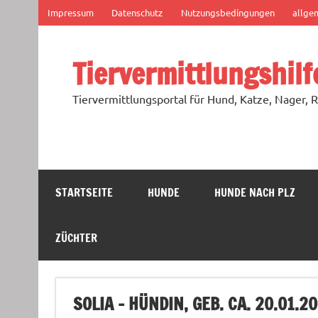
Zum
Impressum
Datenschutz
Nutzungsbedingungen
allge
Inhalt
springen
Tiervermittlungshilf
Tiervermittlungsportal für Hund, Katze, Nager, R
STARTSEITE
HUNDE
HUNDE NACH PLZ
ZÜCHTER
SOLIA – HÜNDIN, GEB. CA. 20.01.