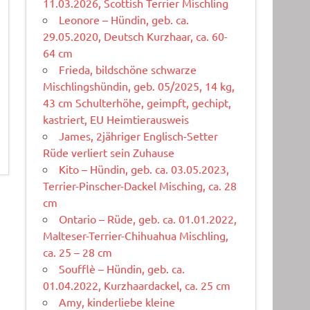
11.03.2026, Scottish Terrier Mischling
Leonore – Hündin, geb. ca.
29.05.2020, Deutsch Kurzhaar, ca. 60-
64 cm
Frieda, bildschöne schwarze
Mischlingshündin, geb. 05/2025, 14 kg,
43 cm Schulterhöhe, geimpft, gechipt,
kastriert, EU Heimtierausweis
James, 2jähriger Englisch-Setter
Rüde verliert sein Zuhause
Kito – Hündin, geb. ca. 03.05.2023,
Terrier-Pinscher-Dackel Misching, ca. 28
cm
Ontario – Rüde, geb. ca. 01.01.2022,
Malteser-Terrier-Chihuahua Mischling,
ca. 25 – 28 cm
Soufflè – Hündin, geb. ca.
01.04.2022, Kurzhaardackel, ca. 25 cm
Amy, kinderliebe kleine