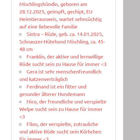
Mischlingshündin, geboren am
28.12.2025, geimpft, gechipt, EU
Heimtierausweis, wartet sehnsüchtig
auf eine liebevolle Familie
Sintra – Rüde, geb. ca. 14.01.2025,
Schnauzer-Hütehund Mischling, ca. 45-
48 cm
Franklin, der aktive und lernwillige
Rüde sucht sein zu Hause für immer <3
Gera ist sehr menschenfreundlich
und katzenverträglich
Ferdinand ist ein fitter und
gesunder älterer Hundemann
Nico, der freundliche und verspielte
Welpe sucht sein zu Hause für immer
<3
Filou, der verspielte, zutrauliche
und aktive Rüde sucht sein Körbchen
für immer <3