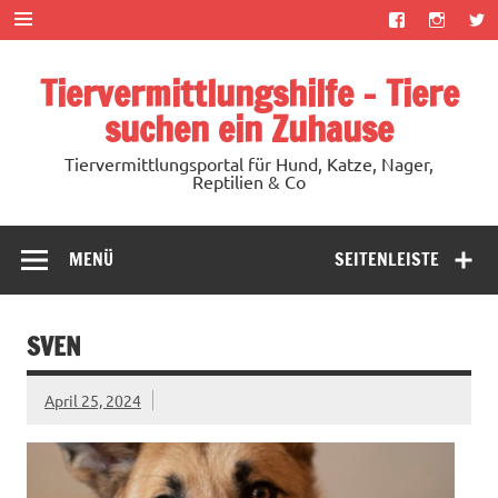
Zum
Inhalt
springen
Tiervermittlungshilfe – Tiere
suchen ein Zuhause
Tiervermittlungsportal für Hund, Katze, Nager,
Reptilien & Co
MENÜ
SEITENLEISTE
SVEN
April 25, 2024