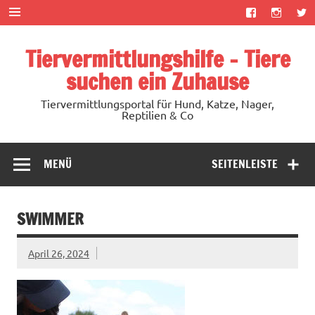
Zum
Inhalt
springen
Tiervermittlungshilfe – Tiere
suchen ein Zuhause
Tiervermittlungsportal für Hund, Katze, Nager,
Reptilien & Co
MENÜ
SEITENLEISTE
SWIMMER
April 26, 2024