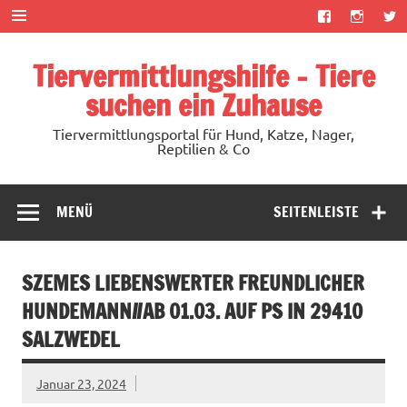
Zum
Inhalt
springen
Tiervermittlungshilfe – Tiere
suchen ein Zuhause
Tiervermittlungsportal für Hund, Katze, Nager,
Reptilien & Co
MENÜ
SEITENLEISTE
SZEMES LIEBENSWERTER FREUNDLICHER
HUNDEMANN//AB 01.03. AUF PS IN 29410
SALZWEDEL
Januar 23, 2024