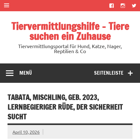
Zum
Inhalt
springen
Tiervermittlungshilfe – Tiere
suchen ein Zuhause
Tiervermittlungsportal für Hund, Katze, Nager,
Reptilien & Co
MENÜ
SEITENLEISTE
TABATA, MISCHLING, GEB. 2023,
LERNBEGIERIGER RÜDE, DER SICHERHEIT
SUCHT
April 10, 2026