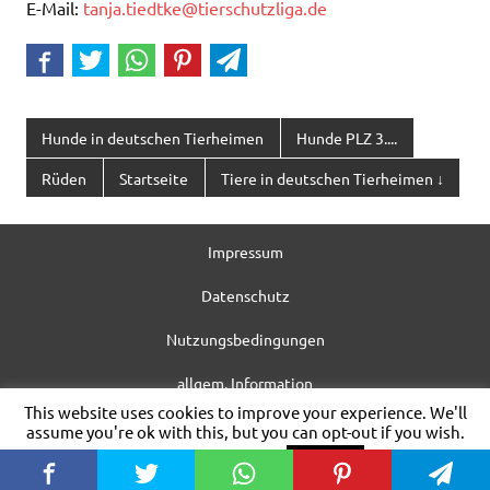
E-Mail:
tanja.tiedtke@tierschutzliga.de
Hunde in deutschen Tierheimen
Hunde PLZ 3....
Rüden
Startseite
Tiere in deutschen Tierheimen ↓
Impressum
Datenschutz
Nutzungsbedingungen
allgem. Information
This website uses cookies to improve your experience. We'll
WordPress-Theme: Dynamic News von ThemeZee.
assume you're ok with this, but you can opt-out if you wish.
Cookie settings
ACCEPT