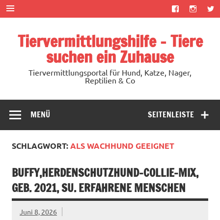
Zum
Inhalt
springen
Tiervermittlungshilfe – Tiere
suchen ein Zuhause
Tiervermittlungsportal für Hund, Katze, Nager,
Reptilien & Co
MENÜ
SEITENLEISTE
SCHLAGWORT:
ALS WACHHUND GEEIGNET
BUFFY,HERDENSCHUTZHUND-COLLIE-MIX,
GEB. 2021, SU. ERFAHRENE MENSCHEN
Juni 8, 2026