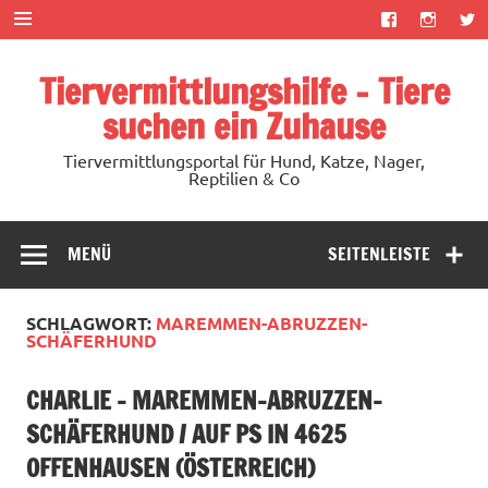
Zum
Inhalt
springen
Tiervermittlungshilfe – Tiere
suchen ein Zuhause
Tiervermittlungsportal für Hund, Katze, Nager,
Reptilien & Co
MENÜ
SEITENLEISTE
SCHLAGWORT:
MAREMMEN-ABRUZZEN-
SCHÄFERHUND
CHARLIE – MAREMMEN-ABRUZZEN-
SCHÄFERHUND / AUF PS IN 4625
OFFENHAUSEN (ÖSTERREICH)