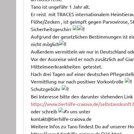
Tano ist ungefähr 1 Jahr alt.
Er reist
mit TRACES
internationalem Heimtiera
Flöhe/Zecken
, ist geimpft gegen Parvovirose, 
Sicherheitsgeschirr
Aufgrund der gesetzlichen Bestimmungen ist ei
nicht möglich
Außerdem vermitteln wir nur in Deutschland od
Vor der Ausreise wird er noch zusätzlich auf Gia
Mittelmeerkrankheiten
getestet.
Nach drei Tagen auf einer deutschen Pflegestel
Vermittlung nur nach positiver Vorkontrolle
Schutzgebühr
Bei Interesse bitte den darunter stehenden Link
https://www.tierhilfe-craiova.de/selbstauskunft.
oder schreib
uns unter
kontakt@tierhilfe-craiova.de
Weitere Infos zu Tano findest Du auf unserer 
https://wwwt.tierhilfe-craiova.de/326.html