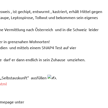
usweis
, ist gechipt, entwurmt
, kastriert, erhält Mittel gegen
Staupe, Leptospirose, Tollwut und bekommen sein eigenes
ne Vermittlung nach Österreich
und in die Schweiz
leider
er in grenznahen Wohnorten!
rdien
und mittels einem SNAP4 Test auf vier
le
darf er dann endlich in sein Zuhause
umziehen.
 „Selbstauskunft“
ausfüllen
.
html
Homepage unter