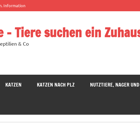
m. Information
e – Tiere suchen ein Zuhau
eptilien & Co
KATZEN
KATZEN NACH PLZ
NUTZTIERE, NAGER UND