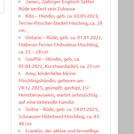
James, 2jähriger Englisch-Setter
Rüde verliert sein Zuhause
Kito – Hündin, geb. ca. 03.05.2023,
Terrier-Pinscher-Dackel Misching, ca. 28
cm
Ontario – Rüde, geb. ca. 01.01.2022,
Malteser-Terrier-Chihuahua Mischling,
ca. 25 – 28 cm
Soufflè – Hündin, geb. ca.
01.04.2022, Kurzhaardackel, ca. 25 cm
Amy, kinderliebe kleine
Mischlingshündin, geboren am
28.12.2025, geimpft, gechipt, EU
Heimtierausweis, wartet sehnsüchtig
auf eine liebevolle Familie
Sintra – Rüde, geb. ca. 14.01.2025,
Schnauzer-Hütehund Mischling, ca. 45-
48 cm
Franklin, der aktive und lernwillige