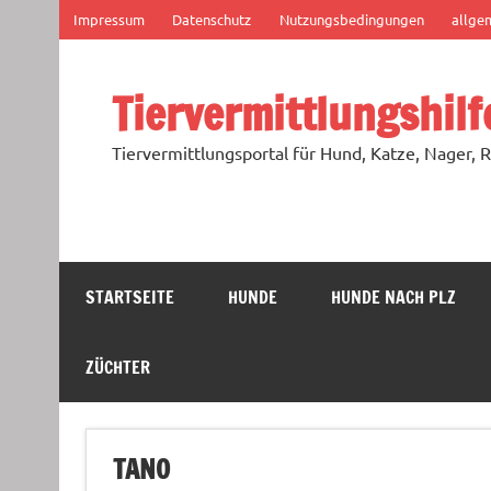
Zum
Impressum
Datenschutz
Nutzungsbedingungen
allge
Inhalt
springen
Tiervermittlungshilf
Tiervermittlungsportal für Hund, Katze, Nager, R
STARTSEITE
HUNDE
HUNDE NACH PLZ
ZÜCHTER
TANO