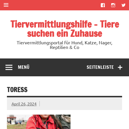
Zum
Inhalt
springen
Tiervermittlungshilfe – Tiere
suchen ein Zuhause
Tiervermittlungsportal für Hund, Katze, Nager,
Reptilien & Co
MENÜ
SEITENLEISTE
TORESS
April 26, 2024