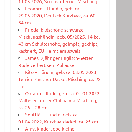
11.03.2026, Scottish Terrier Mischling
Leonore – Hündin, geb. ca.
29.05.2020, Deutsch Kurzhaar, ca. 60-
64 cm
Frieda, bildschöne schwarze
Mischlingshündin, geb. 05/2025, 14 kg,
43 cm Schulterhöhe, geimpft, gechipt,
kastriert, EU Heimtierausweis
James, 2jähriger Englisch-Setter
Rüde verliert sein Zuhause
Kito – Hündin, geb. ca. 03.05.2023,
Terrier-Pinscher-Dackel Misching, ca. 28
cm
Ontario – Rüde, geb. ca. 01.01.2022,
Malteser-Terrier-Chihuahua Mischling,
ca. 25 – 28 cm
Soufflè – Hündin, geb. ca.
01.04.2022, Kurzhaardackel, ca. 25 cm
Amy, kinderliebe kleine