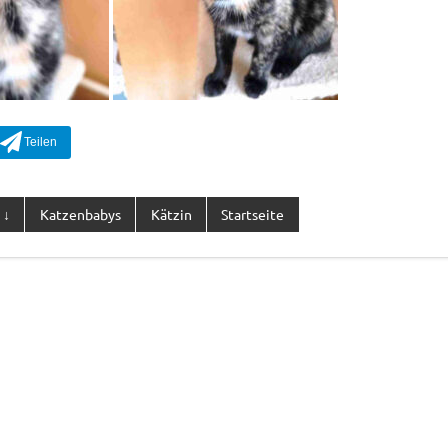
 ↓
Katzenbabys
Kätzin
Startseite