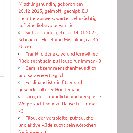
Mischlingshündin, geboren am
28.12.2025, geimpft, gechipt, EU
Heimtierausweis, wartet sehnsüchtig
auf eine liebevolle Familie
Sintra – Rüde, geb. ca. 14.01.2025,
Schnauzer-Hütehund Mischling, ca. 45-
48 cm
Franklin, der aktive und lernwillige
Rüde sucht sein zu Hause für immer <3
Gera ist sehr menschenfreundlich
und katzenverträglich
Ferdinand ist ein fitter und
gesunder älterer Hundemann
Nico, der freundliche und verspielte
Welpe sucht sein zu Hause für immer
<3
Filou, der verspielte, zutrauliche
und aktive Rüde sucht sein Körbchen
für immer <3