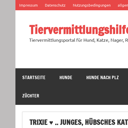
Zum
Impressum
Datenschutz
Nutzungsbedingungen
allge
Inhalt
springen
Tiervermittlungshilf
Tiervermittlungsportal für Hund, Katze, Nager, R
STARTSEITE
HUNDE
HUNDE NACH PLZ
ZÜCHTER
TRIXIE ♥ .. JUNGES, HÜBSCHES 