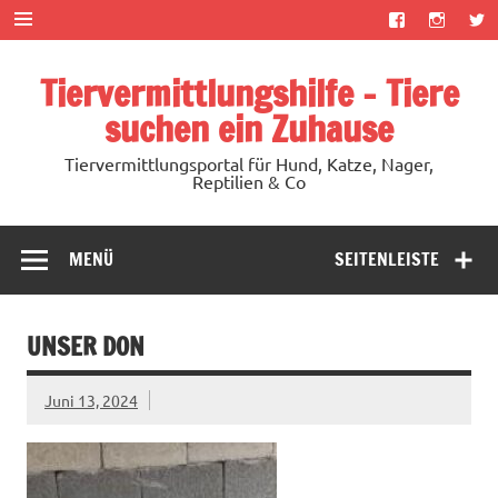
Zum
Inhalt
springen
Tiervermittlungshilfe – Tiere
suchen ein Zuhause
Tiervermittlungsportal für Hund, Katze, Nager,
Reptilien & Co
MENÜ
SEITENLEISTE
UNSER DON
Juni 13, 2024