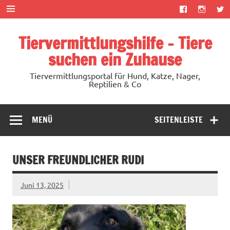
Zum
Inhalt
springen
Tiervermittlungshilfe – Tiere
suchen ein Zuhause
Tiervermittlungsportal für Hund, Katze, Nager,
Reptilien & Co
MENÜ
SEITENLEISTE
UNSER FREUNDLICHER RUDI
Juni 13, 2025