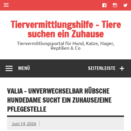
Zum
Inhalt
springen
Tiervermittlungshilfe – Tiere
suchen ein Zuhause
Tiervermittlungsportal für Hund, Katze, Nager,
Reptilien & Co
MENÜ
SEITENLEISTE
VALIA – UNVERWECHSELBAR HÜBSCHE
HUNDEDAME SUCHT EIN ZUHAUSE/EINE
PFLEGESTELLE
Juni 14, 2026